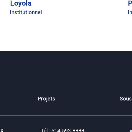
Loyola
P
Institutionnel
I
Projets
Sous
IX
Tél.: 514-593-8888