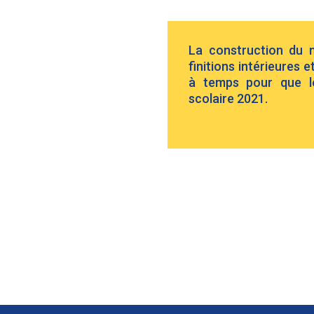
La construction du 
finitions intérieures
à temps pour que l
scolaire 2021.