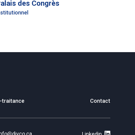
alais des Congrès
nstitutionnel
-traitance
Contact
info@divco.ca
Linkedin