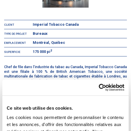
Imperial Tobacco Canada
CLIENT
Bureaux
TYPE DE PROJET
Montréal, Québec
EMPLACEMENT
2
175 000 pi
SUPERFICIE
Chef de file dans l’industrie du tabac au Canada, Imperial Tobacco Canada
est une filiale à 100 % de British American Tobacco, une société
multinationale de fabrication de tabac et cigarettes établie à Londres, au
Royaume-Uni. C’est la plus grande société ouverte au monde dans le
domaine du tabac.
Cet immeuble de première classe qui abrite le siège social compte quatre
étages de bureaux haut de gamme. Son sous-sol a été fini pour
maximiser l’utilisation de l’espace malgré sa hauteur restreinte. Il
Ce site web utilise des cookies.
comprend un centre de mise en forme, un restaurant multiservice et une
terrasse en contrebas aménagée pour les repas.
Les cookies nous permettent de personnaliser le contenu
et les annonces, d'offrir des fonctionnalités relatives aux
La cafétéria arbore une impressionnante façade en verre de 24 pieds.
L’enveloppe extérieure se compose de verre, d’aluminium poli, de granite