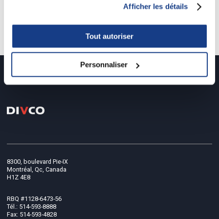
Afficher les détails
projet précédent
/
projet suivant
Retour à tous les projets
Tout autoriser
Personnaliser
8300, boulevard Pie-IX
Montréal, Qc, Canada
H1Z 4E8
RBQ #1128-6473-56
Tél.: 514-593-8888
Fax: 514-593-4828