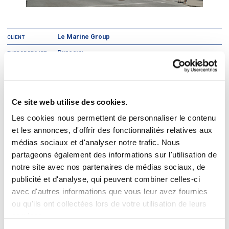
Le Marine Group
CLIENT
Bureaux
TYPE DE PROJET
Montréal, Québec
EMPLACEMENT
2
70 000 pi
SUPERFICIE
Ce site web utilise des cookies.
Le Marine Group est une société de gestion immobilière et d’actifs avec
Les cookies nous permettent de personnaliser le contenu
une expertise dans les immeubles de bureaux, commerciaux et
industriels. L’entreprise possède des bureaux à Montréal et à Toronto.
et les annonces, d'offrir des fonctionnalités relatives aux
médias sociaux et d'analyser notre trafic. Nous
DIVCO a reçu le mandat de construire une tour de bureaux de huit étages
partageons également des informations sur l'utilisation de
avec un parc de stationnement souterrain à l’intersection des rues Peel et
Sainte-Catherine, l’une des plus achalandées du centre-ville de Montréal.
notre site avec nos partenaires de médias sociaux, de
DIVCO a réaménagé avec succès la façade de ce bâtiment pour accueillir
publicité et d'analyse, qui peuvent combiner celles-ci
le magasin phare de American Eagle Outfitters au Québec, au rez-de-
chaussée de l’immeuble Marine, construit par DIVCO il y a plusieurs
avec d'autres informations que vous leur avez fournies
années. Le projet a été livré dans les délais et en respectant le budget.
ou qu'ils ont collectées lors de votre utilisation de leurs
services.