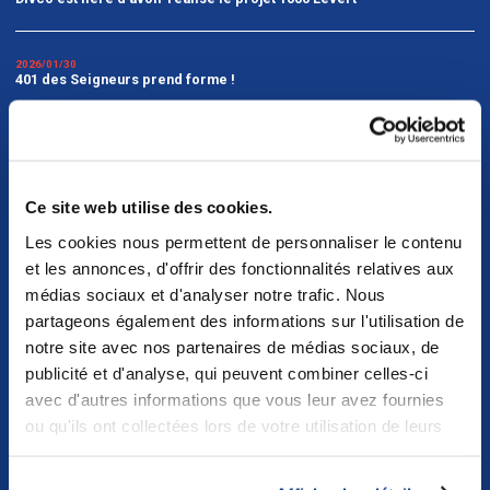
2026/01/30
401 des Seigneurs prend forme !
2025/12/24
Joyeuses Fêtes de la part de Divco !
Ce site web utilise des cookies.
2025/11/28
Les cookies nous permettent de personnaliser le contenu
Nous sommes heureux de partager la participation de Jordan au
podcast de ROSEFELLOW.
et les annonces, d'offrir des fonctionnalités relatives aux
médias sociaux et d'analyser notre trafic. Nous
partageons également des informations sur l'utilisation de
2025/09/29
Une nouvelle étape importante pour Doppelmayr Canada Ltd à Saint-
notre site avec nos partenaires de médias sociaux, de
Jérôme !
publicité et d'analyse, qui peuvent combiner celles-ci
avec d'autres informations que vous leur avez fournies
ou qu'ils ont collectées lors de votre utilisation de leurs
services.
1
2
3
4
...