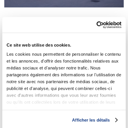
Promenade des Continents
CLIENT
Commerce de détail
TYPE DE PROJET
Saint-Jérôme, Québec
EMPLACEMENT
Ce site web utilise des cookies.
Les cookies nous permettent de personnaliser le contenu
Ce projet constituait la première phase d’un complexe commercial situé le
et les annonces, d'offrir des fonctionnalités relatives aux
long de l’autoroute des Laurentides (15 Nord) à Saint-Jérôme.
médias sociaux et d'analyser notre trafic. Nous
Le Buffet des Continents a été la locomotive de ce projet. Comptant
partageons également des informations sur l'utilisation de
850 places réparties sur deux étages, offrant un décor spectaculaire, une
immense mezzanine et une terrasse à l’étage, c’est l’un des plus
notre site avec nos partenaires de médias sociaux, de
imposants restaurants de la chaîne.
publicité et d'analyse, qui peuvent combiner celles-ci
avec d'autres informations que vous leur avez fournies
ou qu'ils ont collectées lors de votre utilisation de leurs
projet précédent
/
projet suivant
services.
Afficher les détails
Retour à tous les projets