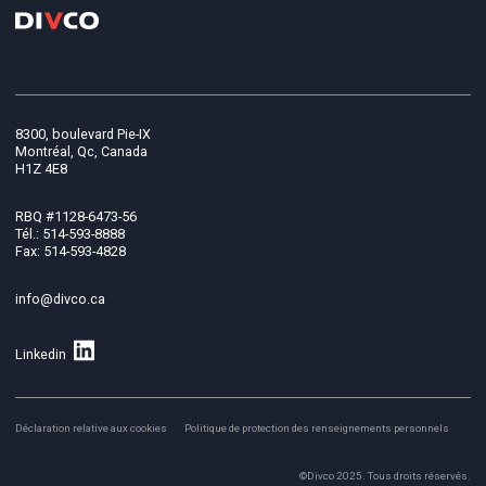
8300, boulevard Pie-IX
Montréal, Qc, Canada
H1Z 4E8
RBQ #1128-6473-56
Tél.: 514-593-8888
Fax: 514-593-4828
info@divco.ca
Linkedin
Déclaration relative aux cookies
Politique de protection des renseignements personnels
©Divco 2025. Tous droits réservés.