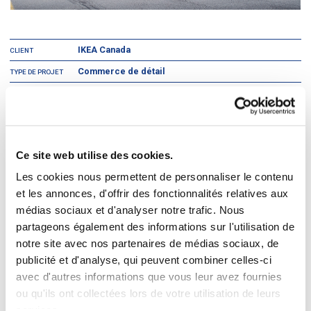
IKEA Canada
CLIENT
Commerce de détail
TYPE DE PROJET
Province de Québec
EMPLACEMENT
IKEA Canada est une filiale d’IKEA, une société multinationale suédoise
qui conçoit et met en marché des meubles prêts-à-monter, des
électroménagers et des articles pour la maison, parmi d’autres produits
Ce site web utilise des cookies.
pratiques. C’est également le plus grand détaillant de meubles au monde
depuis au moins 2008.
Les cookies nous permettent de personnaliser le contenu
et les annonces, d'offrir des fonctionnalités relatives aux
DIVCO a réalisé plusieurs projets de rénovation y compris
2
médias sociaux et d'analyser notre trafic. Nous
l’agrandissement de l’entrepôt de 60 000 pi
du magasin IKEA de
Boucherville. Un tunnel a été construit entre l’agrandissement et l’entrepôt
partageons également des informations sur l'utilisation de
pour faciliter l’évacuation du personnel en cas d’urgence.
notre site avec nos partenaires de médias sociaux, de
publicité et d'analyse, qui peuvent combiner celles-ci
Les travaux de construction ont été effectués sans nuire aux
avec d'autres informations que vous leur avez fournies
activités quotidiennes du magasin.
ou qu'ils ont collectées lors de votre utilisation de leurs
services.