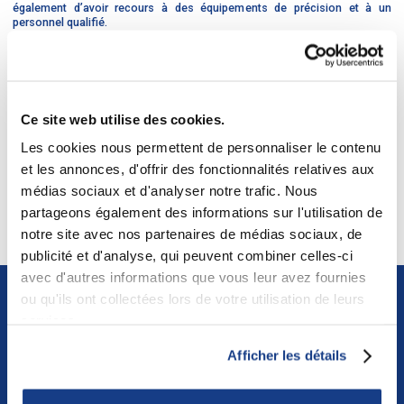
également d’avoir recours à des équipements de précision et à un
personnel qualifié.
L'exécution réussie de cette prouesse technique par Divco
témoigne de son engagement à répondre aux exigences de ses
clients, quel que soit leur niveau de complexité.
Ce site web utilise des cookies.
Les cookies nous permettent de personnaliser le contenu
et les annonces, d'offrir des fonctionnalités relatives aux
projet précédent
/
projet suivant
médias sociaux et d'analyser notre trafic. Nous
partageons également des informations sur l'utilisation de
Retour à tous les projets
notre site avec nos partenaires de médias sociaux, de
publicité et d'analyse, qui peuvent combiner celles-ci
avec d'autres informations que vous leur avez fournies
ou qu'ils ont collectées lors de votre utilisation de leurs
Projets similaires
services.
Afficher les détails