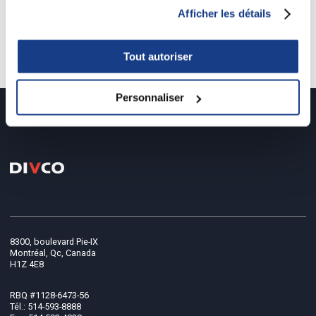
Afficher les détails
projet précédent
/
projet suivant
Retour à tous les projets
Tout autoriser
Personnaliser
8300, boulevard Pie-IX
Montréal, Qc, Canada
H1Z 4E8
RBQ #1128-6473-56
Tél.: 514-593-8888