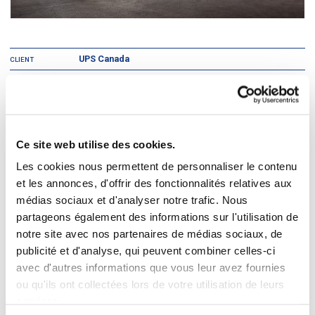
UPS Canada
CLIENT
Commerce de détail
TYPE DE PROJET
Boucherville, Québec
EMPLACEMENT
2
25 000 pi
SUPERFICIE
Ce site web utilise des cookies.
Fondé en 1919 et établi à Boucherville, le groupe Duval exploite une
Les cookies nous permettent de personnaliser le contenu
concession automobile de véhicules neufs et usagés. L'entreprise
et les annonces, d'offrir des fonctionnalités relatives aux
propose des véhicules de divers fabricants comme Volkswagen, Mazda,
Mercedes-Benz, Audi, BMW, Ford, GMC, Smart, Fiat, Toyota, Hyundai,
médias sociaux et d'analyser notre trafic. Nous
Honda, Nissan, Porsche, Buick, entre autres.
partageons également des informations sur l'utilisation de
Ce projet comprenait la construction d'une nouvelle concession
notre site avec nos partenaires de médias sociaux, de
automobile Volkswagen à Boucherville. Le bâtiment construit en six mois
publicité et d'analyse, qui peuvent combiner celles-ci
2
couvre une superficie de 25 000 pi
. À l'intérieur, on y retrouve des finis et
des garnitures haut de gamme respectant les normes de qualité de la
avec d'autres informations que vous leur avez fournies
marque.
ou qu'ils ont collectées lors de votre utilisation de leurs
services.