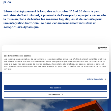
pi. ca.
Située stratégiquement le long des autoroutes 116 et 30 dans le parc
industriel de Saint-Hubert, à proximité de l'aéroport, ce projet a nécessité
la mise en place de toutes les mesures logistiques et de sécurité pour
une intégration harmonieuse dans cet environnement industriel et
aéroportuaire dynamique.
projet précédent
/
projet suivant
Ce site web utilise des cookies.
Retour à tous les projets
Les cookies nous permettent de personnaliser le contenu et les annonces, d'offrir des fonctionnalités relatives
aux médias sociaux et d'analyser notre trafic. Nous partageons également des informations sur l'utilisation de
notre site avec nos partenaires de médias sociaux, de publicité et d'analyse, qui peuvent combiner celles-ci
avec d'autres informations que vous leur avez fournies ou qu'ils ont collectées lors de votre utilisation de leurs
services.
Afficher les détails
Projets similaires
Tout autoriser
Personnaliser