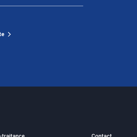
te
-traitance
Contact