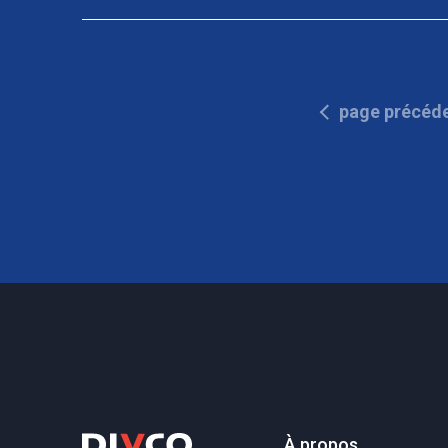
page précéd
À propos