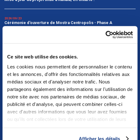
2024/09/23
Cérémonie d'ouverture de Mostra Centropolis - Phase A
2024/09/12
Nouvelles passionnantes pour notre communauté!
Ce site web utilise des cookies.
2024/09/10
Les cookies nous permettent de personnaliser le contenu
Début des Travaux pour le Premier Centre de Stockage Bluebird à
et les annonces, d'offrir des fonctionnalités relatives aux
Laval
médias sociaux et d'analyser notre trafic. Nous
partageons également des informations sur l'utilisation de
2024/09/02
notre site avec nos partenaires de médias sociaux, de
Bonne fête du Travail à tous nos employés Divco !
publicité et d'analyse, qui peuvent combiner celles-ci
avec d'autres informations que vous leur avez fournies
ou qu'ils ont collectées lors de votre utilisation de leurs
1
2
3
4
...
services.
Afficher les détails